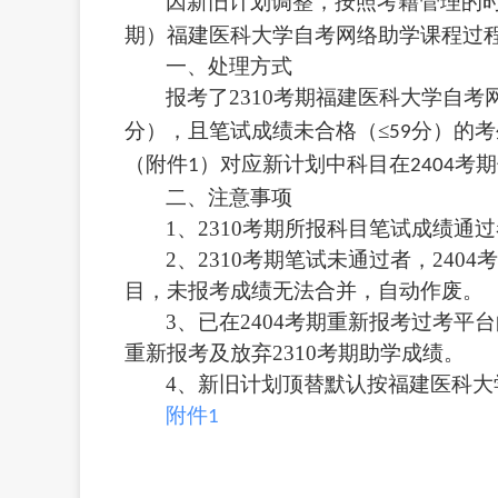
因新旧计划调整，按照考籍管理的
期
）福建医科大学自考网络助学课程过
一、处理方式
报考了
2310考期
福建医科大学自考
分），且笔试成绩未合格（≤
分
）的考
59
（附件
）对应新计划中科目在
考期
1
2404
二、注意事项
1、
2310考期所报科目笔试成绩通
2、
2310考期笔试未通过者，24
目，未报考成绩无法合并，自动作废。
3、
已在
2404考期重新报考过考平台
重新报考及放弃
2310考期助学成绩。
4、
新旧计划顶替默认按福建医科大
附件
1